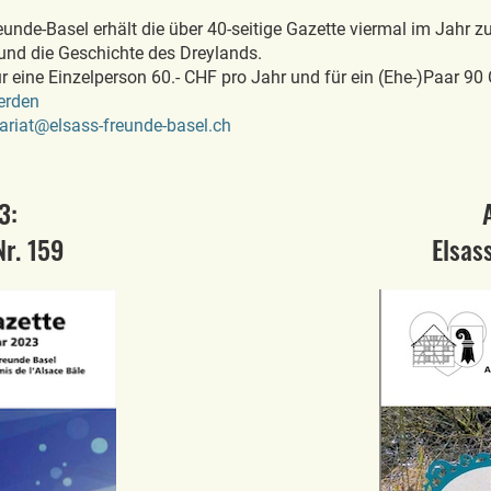
unde-Basel erhält die über 40-seitige Gazette viermal im Jahr zu
 und die Geschichte des Dreylands.
ür eine Einzelperson 60.- CHF pro Jahr und für ein (Ehe-)Paar 90
erden
tariat@elsass-freunde-basel.ch
3:
r. 159
Elsas