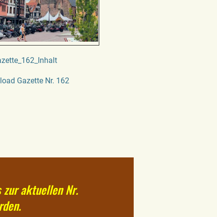
zette_162_Inhalt
oad Gazette Nr. 162
s zur aktuellen Nr.
rden.