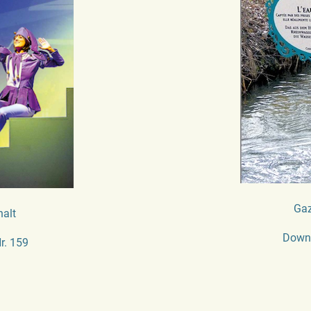
Gaz
halt
Downl
r. 159