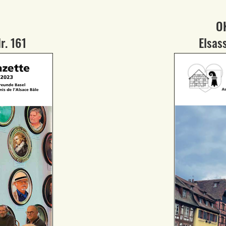
O
r. 161
Elsas